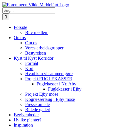
Skip
to
Søg
content
efter:
Forside
Bliv medlem
Om os
Om os
Vores arbejdsgrupper
Bestyrelsen
Kyst til Kyst Korridor
Formål
Kort
Hvad kan vi sammen gøre
Projekt FUGLEKASSER
Fuglekasser i Nr. Åby
Fuglekasser i Ejby
Projekt Ejby mose
Kogræsserlaug i Ejby mose
Presse omtale
Billede galleri
Begivenheder
Hvilke planter?
Inspiration