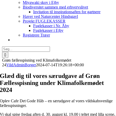
Miyawaki skov i Ejby
Biodiversitet sammen med erhvervslivet
Invitation til inspirationsaften for gartnere
Haver ved Naturcenter Hindsgavl
Projekt FUGLEKASSER
Fuglekasser i Nr. Åby
Fuglekasser i Ejby
Registrere Træer
Søg
efter:
Grøn fællesspisning ved Klimafolkemødet
24
VildAdminBorger
2024-07-14T19:26:18+00:00
Glæd dig til vores særudgave af Grøn
Fællesspisning under Klimafolkemødet
2024
Oplev Cafe Det Gode Håb – en særudgave af vores vildskabsvenlige
fællesspisninger.
Vi skal spise fredag aften d. 30. august kl. 19.00 i teltet med lilla scene,