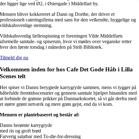
der ligger lige ved Ø2, i Østergade i Middelfart by.
Menuen bliver kokkereret af Dann og Dorthe, der driver et
professionelt cateringsfirma med sans for den velkendte, hyggelige og
vildskabsvenlige stemning.
Vildskabsvenlig fællesspisning er foreningen Vilde Middelfarts
uformelle samtale- og spiserum, hvor vi mødes over veganske retter
hver den første torsdag i måneden på Strib Bibliotek.
Tilmeld dig nu
Velkommen inden for hos Cafe Det Gode Håb i Lilla
Scenes telt
Her spiser vi Danns berygtede karrygryde sammen, mens vi tygger på
håbefulde fremtidsscenarier og gennem samtale hjælper hinanden med
at forbinde de grønne prikker på Danmarkskortet, så vi går derfra med
et større grønt netværk og mere grøn gejst, end da vi kom.
Menuen er plantebaseret og består af:
Danns berømte karrygryde
med ris og groft brød
Farverig salatbar med To-die-for-dressing