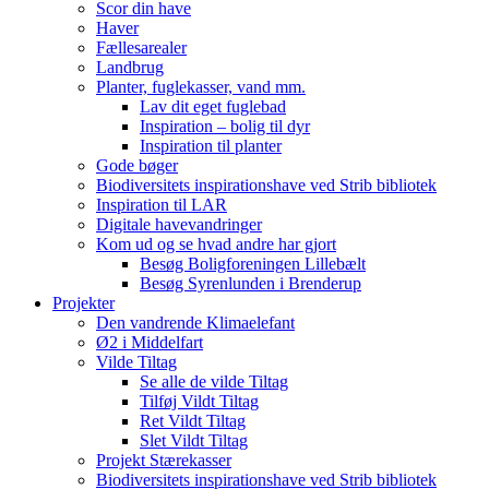
Scor din have
Haver
Fællesarealer
Landbrug
Planter, fuglekasser, vand mm.
Lav dit eget fuglebad
Inspiration – bolig til dyr
Inspiration til planter
Gode bøger
Biodiversitets inspirationshave ved Strib bibliotek
Inspiration til LAR
Digitale havevandringer
Kom ud og se hvad andre har gjort
Besøg Boligforeningen Lillebælt
Besøg Syrenlunden i Brenderup
Projekter
Den vandrende Klimaelefant
Ø2 i Middelfart
Vilde Tiltag
Se alle de vilde Tiltag
Tilføj Vildt Tiltag
Ret Vildt Tiltag
Slet Vildt Tiltag
Projekt Stærekasser
Biodiversitets inspirationshave ved Strib bibliotek