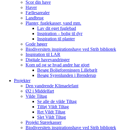
Scor din have
Haver
Fællesarealer
Landbrug
Planter, fuglekasser, vand mm.
Lav dit eget fuglebad
Inspiration – bolig til dyr
Inspiration til planter
Gode bøger
Biodiversitets inspirationshave ved Strib bibliotek
Inspiration til LAR
Digitale havevandringer
Kom ud og se hvad andre har gjort
Besøg Boligforeningen Lillebælt
Besøg Syrenlunden i Brenderup
Projekter
Den vandrende Klimaelefant
Ø2 i Middelfart
Vilde Tiltag
Se alle de vilde Tiltag
Tilføj Vildt Tiltag
Ret Vildt Tiltag
Slet Vildt Tiltag
Projekt Stærekasser
Biodiversitets inspirationshave ved Strib bibliotek