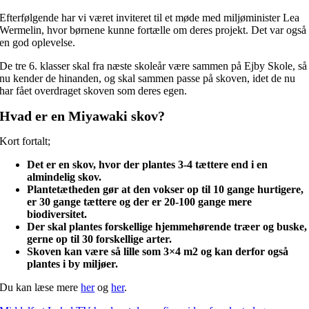
Efterfølgende har vi været inviteret til et møde med miljøminister Lea
Wermelin, hvor børnene kunne fortælle om deres projekt. Det var også
en god oplevelse.
De tre 6. klasser skal fra næste skoleår være sammen på Ejby Skole, så
nu kender de hinanden, og skal sammen passe på skoven, idet de nu
har fået overdraget skoven som deres egen.
Hvad er en Miyawaki skov?
Kort fortalt;
Det er en skov, hvor der plantes 3-4 tættere end i en
almindelig skov.
Plantetætheden gør at den vokser op til 10 gange hurtigere,
er 30 gange tættere og der er 20-100 gange mere
biodiversitet.
Der skal plantes forskellige hjemmehørende træer og buske,
gerne op til 30 forskellige arter.
Skoven kan være så lille som 3×4 m2 og kan derfor også
plantes i by miljøer.
Du kan læse mere
her
og
her
.