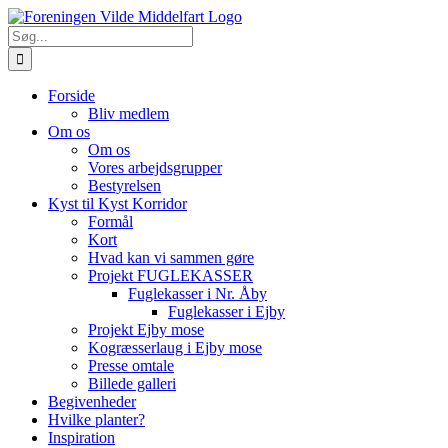
Skip
to
Søg
content
efter:
Forside
Bliv medlem
Om os
Om os
Vores arbejdsgrupper
Bestyrelsen
Kyst til Kyst Korridor
Formål
Kort
Hvad kan vi sammen gøre
Projekt FUGLEKASSER
Fuglekasser i Nr. Åby
Fuglekasser i Ejby
Projekt Ejby mose
Kogræsserlaug i Ejby mose
Presse omtale
Billede galleri
Begivenheder
Hvilke planter?
Inspiration