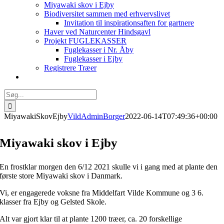
Miyawaki skov i Ejby
Biodiversitet sammen med erhvervslivet
Invitation til inspirationsaften for gartnere
Haver ved Naturcenter Hindsgavl
Projekt FUGLEKASSER
Fuglekasser i Nr. Åby
Fuglekasser i Ejby
Registrere Træer
Søg
efter:
MiyawakiSkovEjby
VildAdminBorger
2022-06-14T07:49:36+00:00
Miyawaki skov i Ejby
En frostklar morgen den 6/12 2021 skulle vi i gang med at plante den
første store Miyawaki skov i Danmark.
Vi, er engagerede voksne fra Middelfart Vilde Kommune og 3 6.
klasser fra Ejby og Gelsted Skole.
Alt var gjort klar til at plante 1200 træer, ca. 20 forskellige