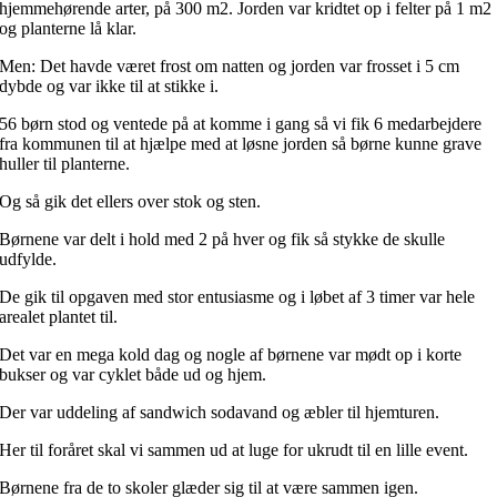
hjemmehørende arter, på 300 m2.
Jorden var kridtet op i felter på 1 m2
og planterne lå klar.
Men: Det havde været frost om natten og jorden var frosset i 5 cm
dybde og var ikke til at stikke i.
56 børn stod og ventede på at komme i gang så vi fik 6 medarbejdere
fra kommunen til at hjælpe med at løsne jorden så børne kunne grave
huller til planterne.
Og så gik det ellers over stok og sten.
Børnene var delt i hold med 2 på hver og fik så stykke de skulle
udfylde.
De gik til opgaven med stor entusiasme og i løbet af 3 timer var hele
arealet plantet til.
Det var en mega kold dag og nogle af børnene var mødt op i korte
bukser og var cyklet både ud og hjem.
Der var uddeling af sandwich sodavand og æbler til hjemturen.
Her til foråret skal vi sammen ud at luge for ukrudt til en lille event.
Børnene fra de to skoler glæder sig til at være sammen igen.