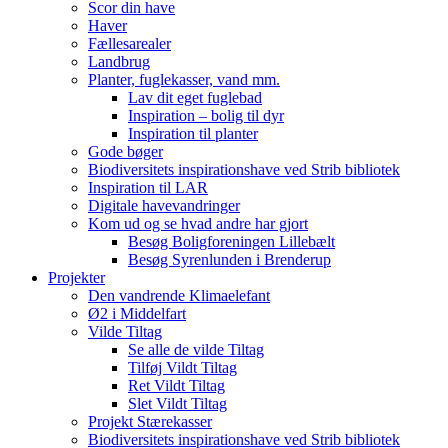
Scor din have
Haver
Fællesarealer
Landbrug
Planter, fuglekasser, vand mm.
Lav dit eget fuglebad
Inspiration – bolig til dyr
Inspiration til planter
Gode bøger
Biodiversitets inspirationshave ved Strib bibliotek
Inspiration til LAR
Digitale havevandringer
Kom ud og se hvad andre har gjort
Besøg Boligforeningen Lillebælt
Besøg Syrenlunden i Brenderup
Projekter
Den vandrende Klimaelefant
Ø2 i Middelfart
Vilde Tiltag
Se alle de vilde Tiltag
Tilføj Vildt Tiltag
Ret Vildt Tiltag
Slet Vildt Tiltag
Projekt Stærekasser
Biodiversitets inspirationshave ved Strib bibliotek