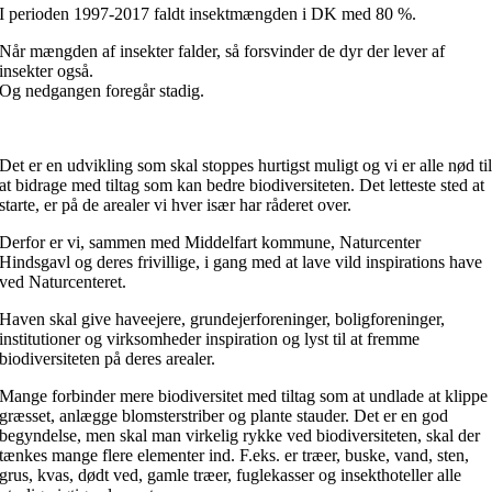
I perioden 1997-2017 faldt insektmængden i DK med 80 %.
Når mængden af insekter falder, så forsvinder de dyr der lever af
insekter også.
Og nedgangen foregår stadig.
Det er en udvikling som skal stoppes hurtigst muligt og vi er alle nød ti
at bidrage med tiltag som kan bedre biodiversiteten. Det letteste sted at
starte, er på de arealer vi hver især har råderet over.
Derfor er vi, sammen med Middelfart kommune, Naturcenter
Hindsgavl og deres frivillige, i gang med at lave vild inspirations have
ved Naturcenteret.
Haven skal give haveejere, grundejerforeninger, boligforeninger,
institutioner og virksomheder inspiration og lyst til at fremme
biodiversiteten på deres arealer.
Mange forbinder mere biodiversitet med tiltag som at undlade at klippe
græsset, anlægge blomsterstriber og plante stauder. Det er en god
begyndelse, men skal man virkelig rykke ved biodiversiteten, skal der
tænkes mange flere elementer ind. F.eks. er træer, buske, vand, sten,
grus, kvas, dødt ved, gamle træer, fuglekasser og insekthoteller alle