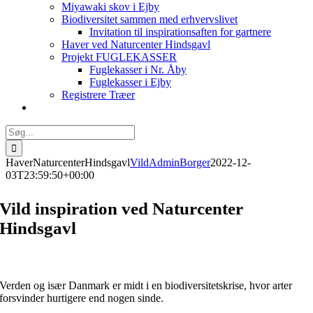
Miyawaki skov i Ejby
Biodiversitet sammen med erhvervslivet
Invitation til inspirationsaften for gartnere
Haver ved Naturcenter Hindsgavl
Projekt FUGLEKASSER
Fuglekasser i Nr. Åby
Fuglekasser i Ejby
Registrere Træer
Søg
efter:
HaverNaturcenterHindsgavl
VildAdminBorger
2022-12-
03T23:59:50+00:00
Vild inspiration ved Naturcenter
Hindsgavl
Verden og især Danmark er midt i en biodiversitetskrise, hvor arter
forsvinder hurtigere end nogen sinde.