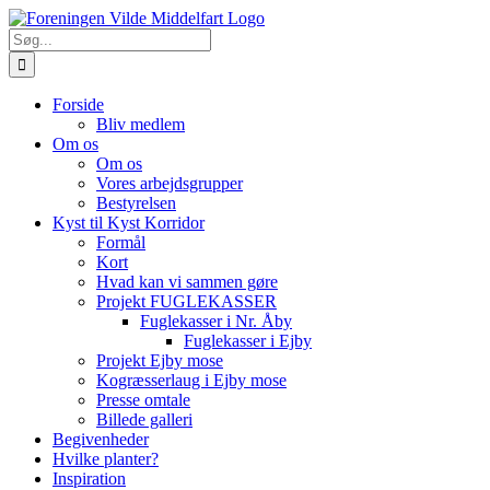
Skip
to
Søg
content
efter:
Forside
Bliv medlem
Om os
Om os
Vores arbejdsgrupper
Bestyrelsen
Kyst til Kyst Korridor
Formål
Kort
Hvad kan vi sammen gøre
Projekt FUGLEKASSER
Fuglekasser i Nr. Åby
Fuglekasser i Ejby
Projekt Ejby mose
Kogræsserlaug i Ejby mose
Presse omtale
Billede galleri
Begivenheder
Hvilke planter?
Inspiration