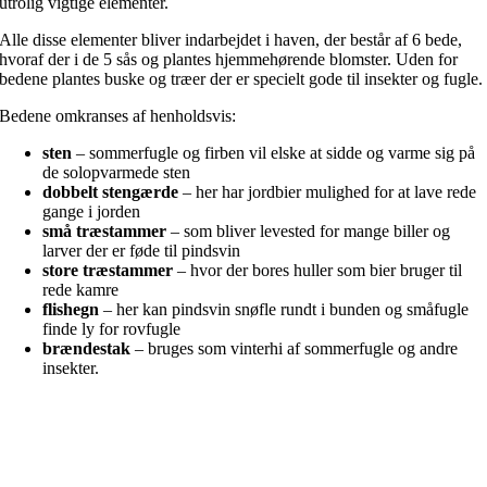
utrolig vigtige elementer.
Alle disse elementer bliver indarbejdet i haven, der består af 6 bede,
hvoraf der i de 5 sås og plantes hjemmehørende blomster. Uden for
bedene plantes buske og træer der er specielt gode til insekter og fugle.
Bedene omkranses af henholdsvis:
sten
– sommerfugle og firben vil elske at sidde og varme sig på
de solopvarmede sten
dobbelt stengærde
– her har jordbier mulighed for at lave rede
gange i jorden
små træstammer
– som bliver levested for mange biller og
larver der er føde til pindsvin
store træstammer
– hvor der bores huller som bier bruger til
rede kamre
flishegn
– her kan pindsvin snøfle rundt i bunden og småfugle
finde ly for rovfugle
brændestak
– bruges som vinterhi af sommerfugle og andre
insekter.