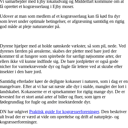
Vi samarbejder med Ejby lokaludvalg og Middelfart kommune om at
få oprettet et kogræsserlaug i Ejby moser.
Udover at man som medlem af et kogræsserlaug kan få kød fra dyr
som levet under optimale betingelser, er a
fgræsning samtidig en rigtig
god måde at pleje naturarealer på.
Dyrene hjælper med at holde uønskede vækster, så som pil, nede. Ved
dyrenes færden på arealerne, skabes der pletter med bare jord der
kommer til at fungere som spirebede for særligt nøjsomme arter, der
ellers ikke vil kunne indfinde sig. De bare jordpletter er også gode
nicher for varmekrævende dyr og fugle får lettere ved at skrabe efter
insekter i den bare jord.
Samtidig efterlader køer de dejligste kokasser i naturen, som i dag er en
mangelvare. Efter at vi har sat næste alle dyr i stalde, mangler der lort i
landskabet. Kokasserne er et spisekammer for rigtig mange dyr. De er
levested for et stort antal arter af biller og fluer, som igen er
fødegrundlag for fugle og andre insektædende dyr.
DN har udgivet
Praktisk guide for kogræsserforeninger
. Den beskriver
alt hvad der er værd at vide om oprettelse og drift af naturpleje- og
kogræsserforeninger.