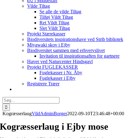
Ø2 i Middelfart
Vilde Tiltag
Se alle de vilde Tiltag
Tilføj Vildt Tiltag
Ret Vildt Tiltag
Slet Vildt Tiltag
Projekt Stærekasser
Biodiversitets inspirationshave ved Strib bibliotek
Miyawaki skov i Ejby
Biodiversitet sammen med erhvervslivet
Invitation til inspirationsaften for gartnere
Haver ved Naturcenter Hindsgavl
Projekt FUGLEKASSER
Fuglekasser i Nr. Åby
Fuglekasser i Ejby
Registrere Træer
Søg
efter:
Kogræsserlaug
VildAdminBorger
2022-09-10T23:46:48+00:00
Kogræsserlaug i Ejby mose