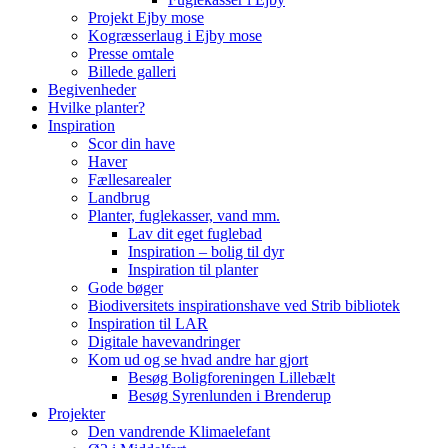
Projekt Ejby mose
Kogræsserlaug i Ejby mose
Presse omtale
Billede galleri
Begivenheder
Hvilke planter?
Inspiration
Scor din have
Haver
Fællesarealer
Landbrug
Planter, fuglekasser, vand mm.
Lav dit eget fuglebad
Inspiration – bolig til dyr
Inspiration til planter
Gode bøger
Biodiversitets inspirationshave ved Strib bibliotek
Inspiration til LAR
Digitale havevandringer
Kom ud og se hvad andre har gjort
Besøg Boligforeningen Lillebælt
Besøg Syrenlunden i Brenderup
Projekter
Den vandrende Klimaelefant