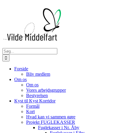
Skip
to
content
Søg
efter:
Forside
Bliv medlem
Om os
Om os
Vores arbejdsgrupper
Bestyrelsen
Kyst til Kyst Korridor
Formål
Kort
Hvad kan vi sammen gøre
Projekt FUGLEKASSER
Fuglekasser i Nr. Åby
Fuglekasser i Ejby