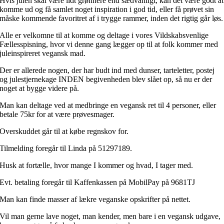
Hvis julen skal være lidt grønnere end sædvanligt, kan det være godt at
komme ud og få samlet noget inspiration i god tid, eller få prøvet sin
måske kommende favoritret af i trygge rammer, inden det rigtig går løs.
Alle er velkomne til at komme og deltage i vores Vildskabsvenlige
Fællesspisning, hvor vi denne gang lægger op til at folk kommer med
juleinspireret vegansk mad.
Der er allerede nogen, der har budt ind med dunser, tarteletter, postej
og julestjernekage INDEN begivenheden blev slået op, så nu er der
noget at bygge videre på.
Man kan deltage ved at medbringe en vegansk ret til 4 personer, eller
betale 75kr for at være prøvesmager.
Overskuddet går til at købe regnskov for.
Tilmelding foregår til Linda på 51297189.
Husk at fortælle, hvor mange I kommer og hvad, I tager med.
Evt. betaling foregår til Kaffenkassen på MobilPay på 9681TJ
Man kan finde masser af lækre veganske opskrifter på nettet.
Vil man gerne lave noget, man kender, men bare i en vegansk udgave,