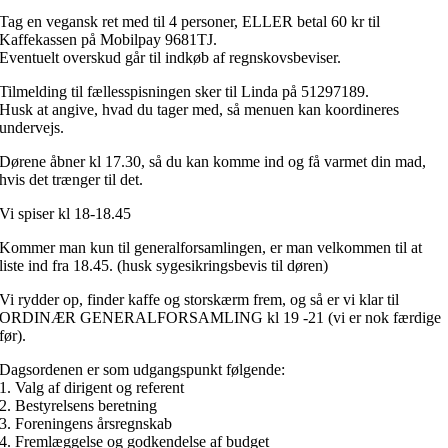
Tag en vegansk ret med til 4 personer,
ELLER betal 60 kr til
Kaffekassen på Mobilpay 9681TJ.
Eventuelt overskud går til indkøb af regnskovsbeviser.
Tilmelding til fællesspisningen sker til Linda på 51297189.
Husk at angive, hvad du tager med, så menuen kan koordineres
undervejs.
Dørene åbner kl 17.30, så du kan komme ind og få varmet din mad,
hvis det trænger til det.
Vi spiser kl 18-18.45
Kommer man kun til generalforsamlingen, er man velkommen til at
liste ind fra 18.45. (husk sygesikringsbevis til døren)
Vi rydder op, finder kaffe og storskærm frem, og så er vi klar til
ORDINÆR GENERALFORSAMLING kl 19 -21 (vi er nok færdige
før).
Dagsordenen er som udgangspunkt følgende:
1. Valg af dirigent og referent
2. Bestyrelsens beretning
3. Foreningens årsregnskab
4. Fremlæggelse og godkendelse af budget