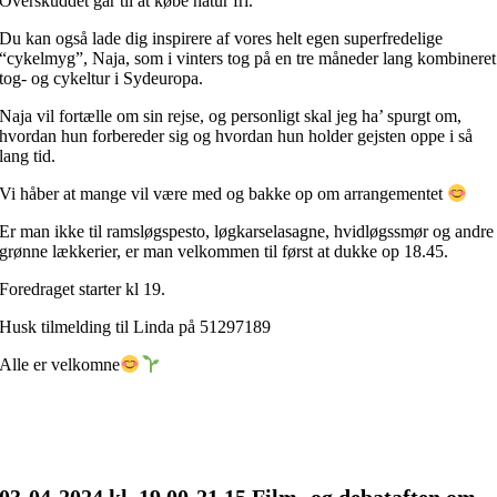
Overskuddet går til at købe natur fri.
Du kan også lade dig inspirere af vores helt egen superfredelige
“cykelmyg”, Naja, som i vinters tog på en tre måneder lang kombineret
tog- og cykeltur i Sydeuropa.
Naja vil fortælle om sin rejse, og personligt skal jeg ha’ spurgt om,
hvordan hun forbereder sig og hvordan hun holder gejsten oppe i så
lang tid.
Vi håber at mange vil være med og bakke op om arrangementet
Er man ikke til ramsløgspesto, løgkarselasagne, hvidløgssmør og andre
grønne lækkerier, er man velkommen til først at dukke op 18.45.
Foredraget starter kl 19.
Husk tilmelding til Linda på 51297189
Alle er velkomne
03-04
-2024 kl. 19.00-21.15 Film- og debataften om