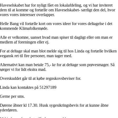
Haveselskabet har for nyligt fået en lokalafdeling, og vi har inviteret
dem til at komme og fortælle om Haveselskabet- særligt den del, hvor
vores vores interesser overlapper.
Helle Bang vil fortælle kort om vores ideer for vores deltagelse i det
kommende Klimafolkemøde.
Alle er velkomne, uanset hvad man spiser til dagligt eller om man er
medlem af foreningen eller ej.
For at deltage skal man blot melde sig til hos Linda og fortælle hvilken
vegansk ret til fire personer, man tager med.
Alternativt kan man betale 75,- kr for at deltage som prøvesmager. Så
sørger vi for lidt ekstra mad.
Overskuddet går til at købe regnskovsbeviser for.
Linda kan kontaktes på 51297189
Gerne per sms.
Dørene åbner kl 17.30. Husk sygesikringsbevis for at kunne åbne
yderdøren.