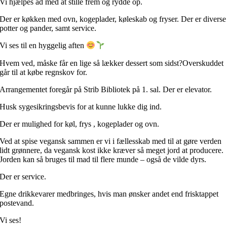
Vi hjælpes ad med at stille frem og rydde op.
Der er køkken med ovn, kogeplader, køleskab og fryser. Der er diverse
potter og pander, samt service.
Vi ses til en hyggelig aften
Hvem ved, måske får en lige så lækker dessert som sidst?
Overskuddet
går til at købe regnskov for.
Arrangementet foregår på Strib Bibliotek på 1. sal. Der er elevator.
Husk sygesikringsbevis for at kunne lukke dig ind.
Der er mulighed for køl, frys , kogeplader og ovn.
Ved at spise vegansk sammen er vi i fællesskab med til at gøre verden
lidt grønnere, da vegansk kost ikke kræver så meget jord at producere.
Jorden kan så bruges til mad til flere munde – også de vilde dyrs.
Der er service.
Egne drikkevarer medbringes, hvis man ønsker andet end frisktappet
postevand.
Vi ses!