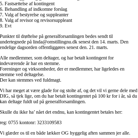
5. Fastsættelse af kontingent
6. Behandling af indkomne forslag
7. Valg af bestyrelse og suppleanter
8. Valg af revisor og revisorsuppleant
9. Evt
Punkter til drøftelse på generalforsamlingen bedes sendt til
undertegnede på linda@omstillingnu.dk senest den 14. marts.
Den
endelige dagsorden offentliggøres senest den. 21. marts.
Alle medlemmer, som deltager, og har betalt kontingent for
indeværende år har en stemme.
Foreninger og virksomheder, der er medlemmer, har ligeledes en
stemme ved deltagelse.
Der kan stemmes ved fuldmagt.
Vi har meget at være glade for og stolte af, og det vil vi gerne dele med
DIG, så tjek lige, om du har betalt kontingentet på 100 kr for i år, så du
kan deltage fuldt ud på generalforsamlingen.
Skulle du ikke ha’ nået det endnu, kan kontingentet betales her:
reg: 0755 kontonr: 3233109583
Vi glæder os til en både lækker OG hyggelig aften sammen jer alle.