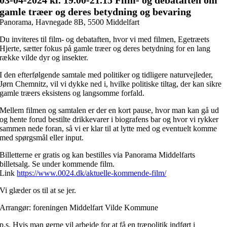
gamle træer og deres betydning og bevaring
Panorama, Havnegade 8B, 5500 Middelfart
Du inviteres til film- og debataften, hvor vi med filmen, Egetræets
Hjerte, sætter fokus på gamle træer og deres betydning for en lang
række vilde dyr og insekter.
I den efterfølgende samtale med politiker og tidligere naturvejleder,
Jørn Chemnitz, vil vi dykke ned i, hvilke politiske tiltag, der kan sikre
gamle træers eksistens og langsomme forfald.
Mellem filmen og samtalen er der en kort pause, hvor man kan gå ud
og hente forud bestilte drikkevarer i biografens bar og hvor vi rykker
sammen nede foran, så vi er klar til at lytte med og eventuelt komme
med spørgsmål eller input.
Billetterne er gratis og kan bestilles via Panorama Middelfarts
billetsalg. Se under kommende film.
Link
https://www.0024.dk/aktuelle-kommende-film/
Vi glæder os til at se jer.
Arrangør: foreningen Middelfart Vilde Kommune
p.s. Hvis man gerne vil arbejde for at få en træpolitik indført i