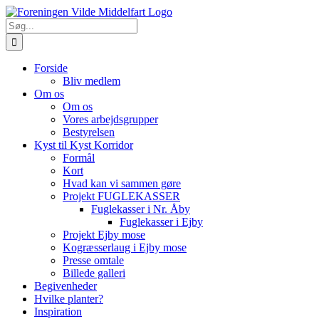
Skip
to
Søg
content
efter:
Forside
Bliv medlem
Om os
Om os
Vores arbejdsgrupper
Bestyrelsen
Kyst til Kyst Korridor
Formål
Kort
Hvad kan vi sammen gøre
Projekt FUGLEKASSER
Fuglekasser i Nr. Åby
Fuglekasser i Ejby
Projekt Ejby mose
Kogræsserlaug i Ejby mose
Presse omtale
Billede galleri
Begivenheder
Hvilke planter?
Inspiration