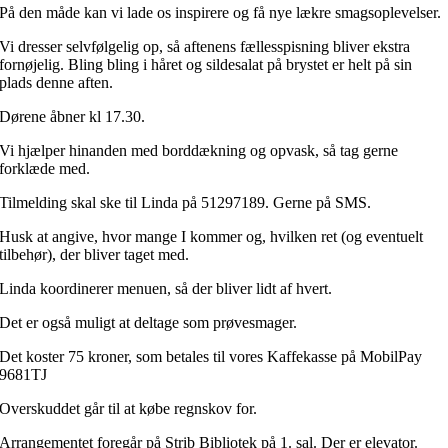
På den måde kan vi lade os inspirere og få nye lækre smagsoplevelser.
Vi dresser selvfølgelig op, så aftenens fællesspisning bliver ekstra
fornøjelig. Bling bling i håret og sildesalat på brystet er helt på sin
plads denne aften.
Dørene åbner kl 17.30.
Vi hjælper hinanden med borddækning og opvask, så tag gerne
forklæde med.
Tilmelding skal ske til Linda på 51297189. Gerne på SMS.
Husk at angive, hvor mange I kommer og, hvilken ret (og eventuelt
tilbehør), der bliver taget med.
Linda koordinerer menuen, så der bliver lidt af hvert.
Det er også muligt at deltage som prøvesmager.
Det koster 75 kroner, som betales til vores Kaffekasse på MobilPay
9681TJ
Overskuddet går til at købe regnskov for.
Arrangementet foregår på Strib Bibliotek på 1. sal. Der er elevator.