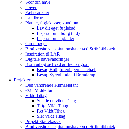
Scor din have
Haver
Fællesarealer
Landbrug
Planter, fuglekasser, vand mm.
Lav dit eget fuglebad
Inspiration – bolig til dyr
Inspiration til planter
Gode bøger
Biodiversitets inspirationshave ved Strib bibliotek
Inspiration til LAR
Digitale havevandringer
Kom ud og se hvad andre har gjort
Besøg Boligforeningen Lillebælt
Besøg Syrenlunden i Brenderup
Projekter
Den vandrende Klimaelefant
Ø2 i Middelfart
Vilde Tiltag
Se alle de vilde Tiltag
Tilføj Vildt Tiltag
Ret Vildt Tiltag
Slet Vildt Tiltag
Projekt Stærekasser
Biodiversitets inspirationshave ved Strib bibliotek