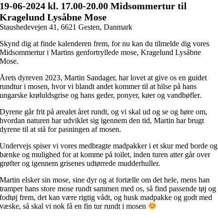
19-06
-2024 kl. 17.00-20.00 Midsommertur til
Kragelund Lysåbne Mose
Staushedevejen 41, 6621 Gesten, Danmark
Skynd dig at finde kalenderen frem, for nu kan du tilmelde dig vores
Midsommertur i Martins genfortryllede mose, Kragelund Lysåbne
Mose.
Årets dyreven 2023, Martin Sandager, har lovet at give os en guidet
rundtur i mosen, hvor vi
blandt andet kommer til at hilse på hans
ungarske krøluldsgrise og hans geder, ponyer, køer og vandbøfler.
Dyrene går frit på arealet året rundt, og vi skal ud og se og høre om,
hvordan naturen har udviklet sig igennem den tid, Martin har brugt
dyrene til at stå for pasningen af mosen.
Undervejs spiser vi vores medbragte madpakker i et skur med borde og
bænke og mulighed for at komme på toilet, inden turen atter går over
grøfter og igennem grisenes udtørrede mudderhuller.
Martin elsker sin mose, sine dyr og at fortælle om det hele, mens han
tramper hans store mose rundt sammen med os, så find passende tøj og
fodtøj frem, det kan være rigtig vådt, og husk madpakke og godt med
væske, så skal vi nok få en fin tur rundt i mosen