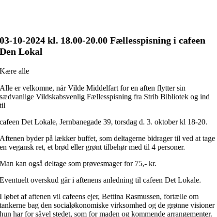
03-10
-2024 kl. 18.00
-20.00 Fællesspisning i cafeen
Den Lokal
Kære alle
Alle er velkomne, når Vilde Middelfart for en aften flytter sin
sædvanlige Vildskabsvenlig Fællesspisning fra Strib Bibliotek og ind
til
cafeen Det Lokale, Jernbanegade 39, torsdag d. 3. oktober kl 18-20.
Aftenen byder på lækker buffet, som deltagerne bidrager til ved at tage
en vegansk ret, et brød eller grønt tilbehør med til 4 personer.
Man kan også deltage som prøvesmager for 75,- kr.
Eventuelt overskud går i aftenens anledning til cafeen Det Lokale.
I løbet af aftenen vil cafeens ejer, Bettina Rasmussen, fortælle om
tankerne bag den socialøkonomiske virksomhed og de grønne visioner
hun har for såvel stedet, som for maden og kommende arrangementer.