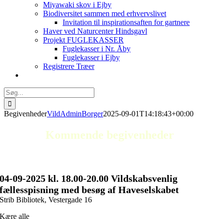
Miyawaki skov i Ejby
Biodiversitet sammen med erhvervslivet
Invitation til inspirationsaften for gartnere
Haver ved Naturcenter Hindsgavl
Projekt FUGLEKASSER
Fuglekasser i Nr. Åby
Fuglekasser i Ejby
Registrere Træer
Søg
efter:
Begivenheder
VildAdminBorger
2025-09-01T14:18:43+00:00
Kommende begivenheder
04-09
-2025 kl. 18.00
-20.00 Vildskabsvenlig
fællesspisning med besøg af Haveselskabet
Strib Bibliotek, Vestergade 16
Kære alle