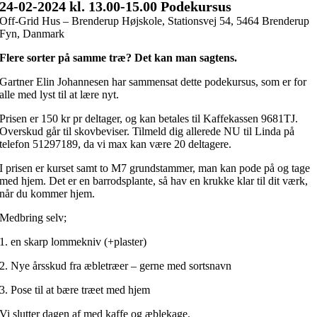
24-02
-2024 kl. 13.00
-15.00 Podekursus
Off-Grid Hus – Brenderup Højskole,
Stationsvej 54, 5464 Brenderup
Fyn, Danmark
Flere sorter på samme træ? Det kan man sagtens.
Gartner Elin Johannesen har sammensat dette podekursus, som er for
alle med lyst til at lære nyt.
Prisen er 150 kr pr deltager, og kan betales til Kaffekassen 9681TJ.
Overskud går til skovbeviser. Tilmeld dig allerede NU til Linda på
telefon 51297189, da vi max kan være 20 deltagere.
I prisen er kurset samt to M7 grundstammer, man kan pode på og tage
med hjem. Det er en barrodsplante, så hav en krukke klar til dit værk,
når du kommer hjem.
Medbring selv;
1. en skarp lommekniv (+plaster)
2. Nye årsskud fra æbletræer – gerne med sortsnavn
3. Pose til at bære træet med hjem
Vi slutter dagen af med kaffe og æblekage.