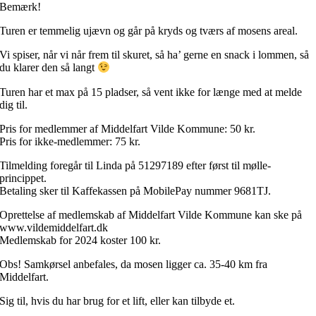
Bemærk!
Turen er temmelig ujævn og går på kryds og tværs af mosens areal.
Vi spiser, når vi når frem til skuret, så ha’ gerne en snack i lommen, så
du klarer den så langt
Turen har et max på 15 pladser, så vent ikke for længe med at melde
dig til.
Pris for medlemmer af Middelfart Vilde Kommune: 50 kr.
Pris for ikke-medlemmer: 75 kr.
Tilmelding foregår til Linda på 51297189 efter først til mølle-
princippet.
Betaling sker til Kaffekassen på MobilePay nummer 9681TJ.
Oprettelse af medlemskab af Middelfart Vilde Kommune kan ske på
www.vildemiddelfart.dk
Medlemskab for 2024 koster 100 kr.
Obs!
Samkørsel anbefales, da mosen ligger ca. 35-40 km fra
Middelfart.
Sig til, hvis du har brug for et lift, eller kan tilbyde et.