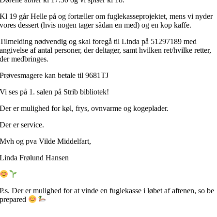
Kl 19 går Helle på og fortæller om fuglekasseprojektet, mens vi nyder
vores dessert (hvis nogen tager sådan en med) og en kop kaffe.
Tilmelding nødvendig og skal foregå til Linda på 51297189 med
angivelse af antal personer, der deltager, samt hvilken ret/hvilke retter,
der medbringes.
Prøvesmagere kan betale til 9681TJ
Vi ses på 1. salen på Strib bibliotek!
Der er mulighed for køl, frys, ovnvarme og kogeplader.
Der er service.
Mvh og pva Vilde Middelfart,
Linda Frølund Hansen
P.s. Der er mulighed for at vinde en fuglekasse i løbet af aftenen, so be
prepared