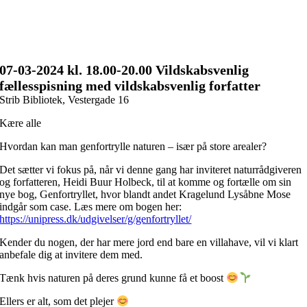
07-03
-2024 kl. 18.00
-20.00 Vildskabsvenlig
fællesspisning med vildskabsvenlig forfatter
Strib Bibliotek, Vestergade 16
Kære alle
Hvordan kan man genfortrylle naturen – især på store arealer?
Det sætter vi fokus på, når vi denne gang har inviteret naturrådgiveren
og forfatteren, Heidi Buur Holbeck, til at komme og fortælle om sin
nye bog, Genfortryllet, hvor blandt andet Kragelund Lysåbne Mose
indgår som case. Læs mere om bogen her:
https://unipress.dk/udgivelser/g/genfortryllet/
Kender du nogen, der har mere jord end bare en villahave, vil vi klart
anbefale dig at invitere dem med.
Tænk hvis naturen på deres grund kunne få et boost
Ellers er alt, som det plejer