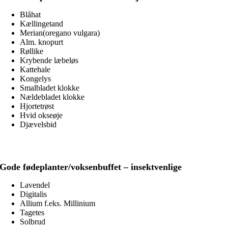
Blåhat
Kællingetand
Merian(oregano vulgara)
Alm. knopurt
Røllike
Krybende læbeløs
Kattehale
Kongelys
Smalbladet klokke
Nældebladet klokke
Hjortetrøst
Hvid okseøje
Djævelsbid
Gode fødeplanter/voksenbuffet – insektvenlige
Lavendel
Digitalis
Allium f.eks. Millinium
Tagetes
Solbrud