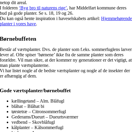
netop dit areal.
I folderen
‘Byg bro til naturens rige’
, har Middelfart kommune deres
bud på gode planter. Se s. 18, 19 og 26.
Du kan også hente inspiration i haveselskabets artikel:
Hjemmehørend
planter i vores have
.
Børnebuffeten
Består af værtsplanter. Dvs. de planter som f.eks. sommerfuglens larver
lever af. Ofte spiser ‘børnene’ ikke fra de samme planter som deres
forældre. Vil man sikre, at der kommer ny generationer er det vigtigt, at
man plante værtsplanterne.
Vi har listet nogle af de bedste værtsplanter og nogle af de insekter der
er afhængig af dem.
Gode værtsplanter/børnebuffet
kællingetand – Alm. Blåfugl
blåhat – Blåhat bi
tørstetræ – Citronsommerfugl
Gederams/Dueurt – Dueurtsværmer
vedbend – Skovblåfugl
kålplanter – Kålsommerfugl