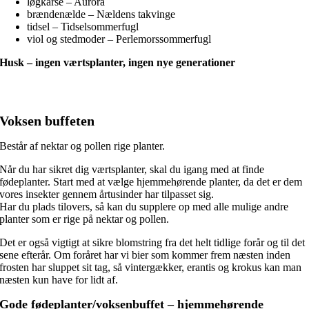
løgkarse – Aurora
brændenælde – Nældens takvinge
tidsel – Tidselsommerfugl
viol og stedmoder – Perlemorssommerfugl
Husk – ingen værtsplanter,
ingen nye generationer
Voksen buffeten
Består af nektar og pollen rige planter.
Når du har sikret dig værtsplanter, skal du igang med at finde
fødeplanter. Start med at vælge hjemmehørende planter, da det er dem
vores insekter gennem årtusinder har tilpasset sig.
Har du plads tilovers, så kan du supplere op med alle mulige andre
planter som er rige på nektar og pollen.
Det er også vigtigt at sikre blomstring fra det helt tidlige forår og til det
sene efterår. Om foråret har vi bier som kommer frem næsten inden
frosten har sluppet sit tag, så vintergækker, erantis og krokus kan man
næsten kun have for lidt af.
Gode fødeplanter/voksenbuffet – hjemmehørende