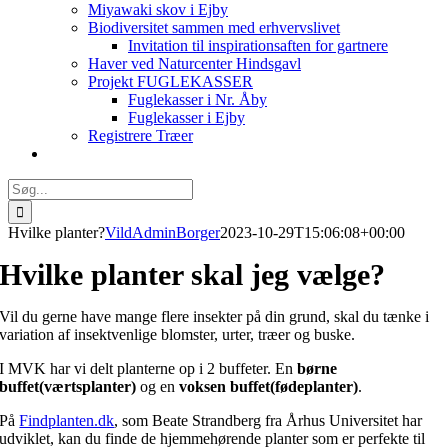
Miyawaki skov i Ejby
Biodiversitet sammen med erhvervslivet
Invitation til inspirationsaften for gartnere
Haver ved Naturcenter Hindsgavl
Projekt FUGLEKASSER
Fuglekasser i Nr. Åby
Fuglekasser i Ejby
Registrere Træer
Søg
efter:
Hvilke planter?
VildAdminBorger
2023-10-29T15:06:08+00:00
Hvilke planter skal jeg vælge?
Vil du gerne have mange flere insekter på din grund, skal du tænke i
variation af insektvenlige blomster, urter, træer og buske.
I MVK har vi delt planterne op i 2 buffeter. En
børne
buffet(værtsplanter)
og en
voksen buffet(fødeplanter)
.
På
Findplanten.dk
, som Beate Strandberg fra Århus Universitet har
udviklet, kan du finde de hjemmehørende planter som er perfekte til