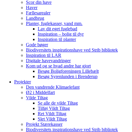
Scor din have
Haver
Fællesarealer
Landbrug
Planter, fuglekasser, vand mm.
Lav dit eget fuglebad
Inspiration – bolig til dyr
Inspiration til planter
Gode bøger
Biodiversitets inspirationshave ved Strib bibliotek
Inspiration til LAR
Digitale havevandringer
Kom ud og se hvad andre har gjort
Besøg Boligforeningen Lillebælt
Besøg Syrenlunden i Brenderup
Projekter
Den vandrende Klimaelefant
Ø2 i Middelfart
Vilde Tiltag
Se alle de vilde Tiltag
Tilføj Vildt Tiltag
Ret Vildt Tiltag
Slet Vildt Tiltag
Projekt Stærekasser
Biodiversitets inspirationshave ved Strib bibliotek