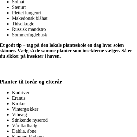
Solhat
Stenurt
Plettet lungeurt
Makedonsk blåhat
Tidselkugle
Russisk mandstro
Sommerfuglebusk
Et godt tip – tag på den lokale planteskole en dag hvor solen
skinner. Vælg så de samme planter som insekterne vælger. Så er
du sikker på insekter i haven.
Planter til forår og efterår
Kodriver
Erantis
Krokus
Vintergækker
Vibeæg
Stinkende nyserod
Vår fladbælg
Dahlia, åbne
Kæmpe Verbena