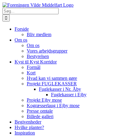
Skip
to
Søg
content
efter:
Forside
Bliv medlem
Om os
Om os
Vores arbejdsgrupper
Bestyrelsen
Kyst til Kyst Korridor
Formål
Kort
Hvad kan vi sammen gøre
Projekt FUGLEKASSER
Fuglekasser i Nr. Åby
Fuglekasser i Ejby
Projekt Ejby mose
Kogræsserlaug i Ejby mose
Presse omtale
Billede galleri
Begivenheder
Hvilke planter?
Inspiration