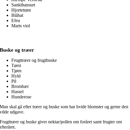
Sankthansurt
Hjortetrøst
Blåhat
Efeu
Marts viol
Buske og træer
Frugttræer og frugtbuske
Tørst
Tjørn
Hyld
Pil
Brombær
Hassel
Hunderose
Man skal gå efter træer og buske som har hvide blomster og gerne den
vilde udgave.
Frugttræer og buske giver nektar/pollen om foråret samt frugter om
efteråret.