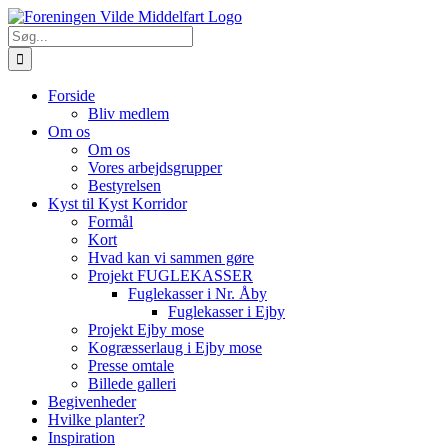
Skip
to
Søg
content
efter:
Forside
Bliv medlem
Om os
Om os
Vores arbejdsgrupper
Bestyrelsen
Kyst til Kyst Korridor
Formål
Kort
Hvad kan vi sammen gøre
Projekt FUGLEKASSER
Fuglekasser i Nr. Åby
Fuglekasser i Ejby
Projekt Ejby mose
Kogræsserlaug i Ejby mose
Presse omtale
Billede galleri
Begivenheder
Hvilke planter?
Inspiration