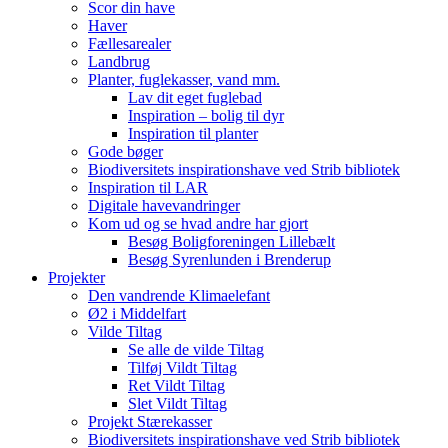
Scor din have
Haver
Fællesarealer
Landbrug
Planter, fuglekasser, vand mm.
Lav dit eget fuglebad
Inspiration – bolig til dyr
Inspiration til planter
Gode bøger
Biodiversitets inspirationshave ved Strib bibliotek
Inspiration til LAR
Digitale havevandringer
Kom ud og se hvad andre har gjort
Besøg Boligforeningen Lillebælt
Besøg Syrenlunden i Brenderup
Projekter
Den vandrende Klimaelefant
Ø2 i Middelfart
Vilde Tiltag
Se alle de vilde Tiltag
Tilføj Vildt Tiltag
Ret Vildt Tiltag
Slet Vildt Tiltag
Projekt Stærekasser
Biodiversitets inspirationshave ved Strib bibliotek