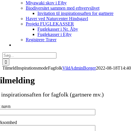
Miyawaki skov i Ejby
Biodiversitet sammen med erhvervslivet
Invitation til inspirationsaften for gartnere
Haver ved Naturcenter Hindsgavl
Projekt FUGLEKASSER
Fuglekasser i Nr. Åby
Fuglekasser i Ejby
Registrere Træer
Søg
efter:
TilmeldInspirationsmodeFagfolk
VildAdminBorger
2022-08-18T14:40
ilmelding
l inspirationsaften for fagfolk (gartnere mv.)
t navn
rksomhed